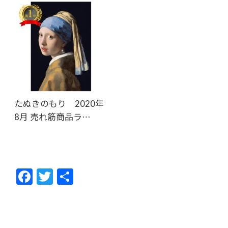
たぬきのもり 2020年
8月 売れ筋商品ラ…
F
T
共
ac
w
有
e
itt
b
er