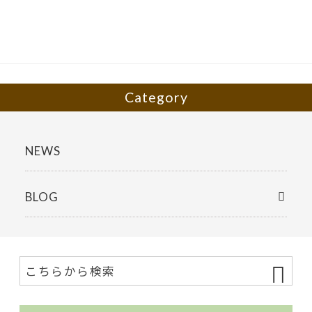
o
o
k
Category
NEWS
BLOG