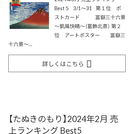
Best５ 3/1～31 第１位 ポ
ストカード 冨嶽三十六景
～凱風快晴～（葛飾北斎） 第２
位 アートポスター 冨嶽三
十六景～...
詳しくはこちら
【たぬきのもり】2024年2月 売
上ランキング Best5