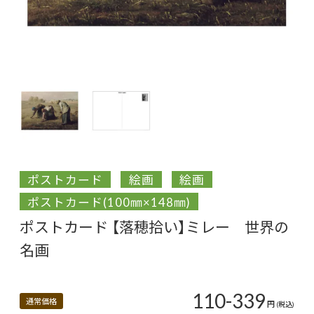
ポストカード
絵画
絵画
ポストカード(100㎜×148㎜)
ポストカード 【落穂拾い】ミレー 世界の
名画
110-339
通常価格
円
(税込)