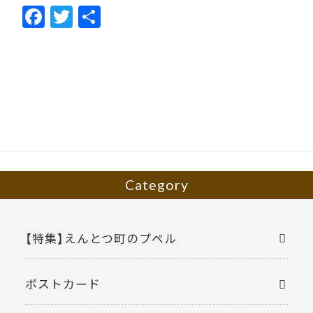
F
T
共
ac
w
有
e
itt
b
er
o
o
k
Category
【特集】えんとつ町のプペル
ポストカード