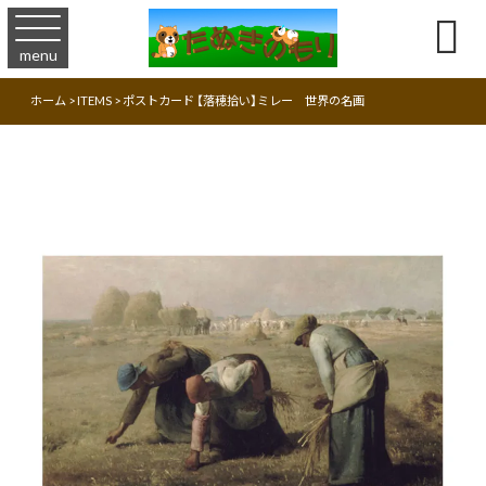

menu
ホーム
>
ITEMS
>
ポストカード 【落穂拾い】ミレー 世界の名画