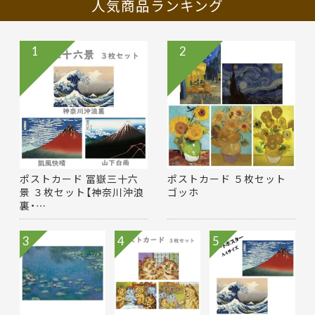
人気商品ランキング
1
2
ポストカード 冨嶽三十六
ポストカード ５枚セット
景 ３枚セット【神奈川沖浪
ゴッホ
裏・…
3
4
5