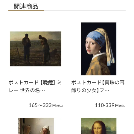
関連商品
ポストカード 【晩鐘】 ミ
ポストカード【真珠の耳
レー 世界の名…
飾りの少女】フ…
165～333
110-339
円
円
(税込)
(税込)